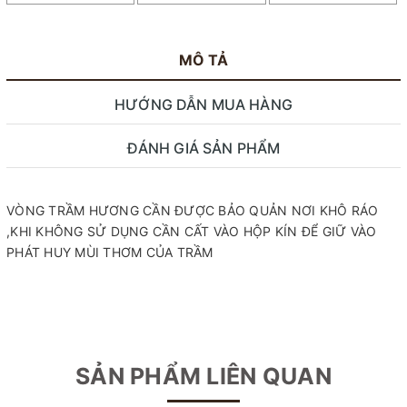
MÔ TẢ
HƯỚNG DẪN MUA HÀNG
ĐÁNH GIÁ SẢN PHẨM
VÒNG TRẦM HƯƠNG CẦN ĐƯỢC BẢO QUẢN NƠI KHÔ RÁO
,KHI KHÔNG SỬ DỤNG CẦN CẤT VÀO HỘP KÍN ĐỂ GIỮ VÀO
PHÁT HUY MÙI THƠM CỦA TRẦM
SẢN PHẨM LIÊN QUAN