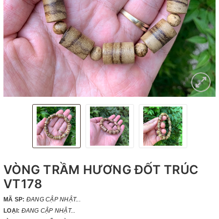
VÒNG TRẦM HƯƠNG ĐỐT TRÚC
VT178
MÃ SP:
ĐANG CẬP NHẬT...
LOẠI:
ĐANG CẬP NHẬT...