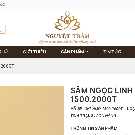
ÀNG
CHỦ
GIỚI THIỆU
SẢN PHẨM
TIN TỨC
0.2000T
SÂM NGỌC LINH
1500.2000T
MÃ SP:
SNLNMO-1800.2000T
LOẠ
TÌNH TRẠNG:
CÒN HÀNG
THÔNG TIN SẢN PHẨM