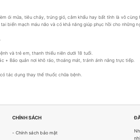
m ói mửa, tiêu chảy, trúng gió, cắm khẩu hay bất tỉnh là vô cùng
tai biến mạch máu não và có khả năng giúp phục hồi cho những ng
.
nh và trẻ em, thanh thiếu niên dưới 18 tuổi.
 + Bảo quản nơi khô ráo, thoáng mát, tránh ánh nắng trực tiếp.
có tác dụng thay thế thuốc chữa bệnh.
CHÍNH SÁCH
ĐĂ
Nh
- Chính sách bảo mật
nh