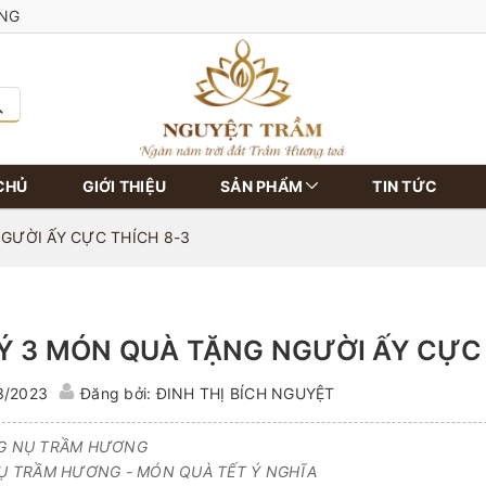
ÀNG
CHỦ
GIỚI THIỆU
SẢN PHẨM
TIN TỨC
GƯỜI ẤY CỰC THÍCH 8-3
 Ý 3 MÓN QUÀ TẶNG NGƯỜI ẤY CỰC
3/2023
Đăng bởi: ĐINH THỊ BÍCH NGUYỆT
 NỤ TRẦM HƯƠNG
Ụ TRẦM HƯƠNG - MÓN QUÀ TẾT Ý NGHĨA