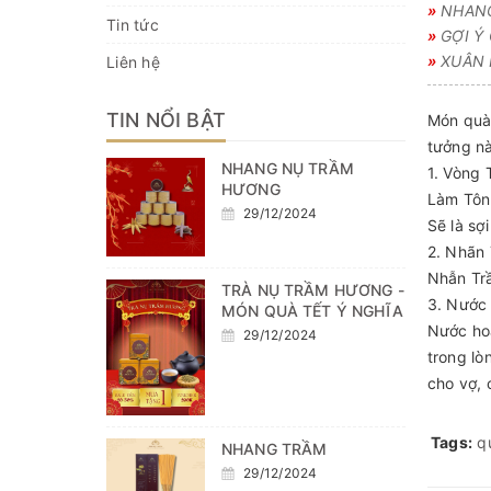
»
NHAN
Tin tức
»
GỢI Ý 
»
XUÂN 
Liên hệ
TIN NỔI BẬT
Món quà 
tưởng nà
NHANG NỤ TRẦM
1. Vòng 
HƯƠNG
Làm Tôn 
29/12/2024
Sẽ là sợ
2. Nhãn
Nhẫn Trầ
TRÀ NỤ TRẦM HƯƠNG -
3. Nước
MÓN QUÀ TẾT Ý NGHĨA
Nước hoa
29/12/2024
trong lò
cho vợ,
Tags:
q
NHANG TRẦM
29/12/2024