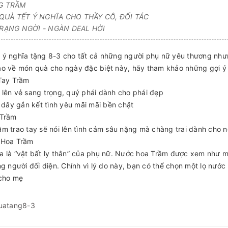
G TRẦM
QUÀ TẾT Ý NGHĨA CHO THẦY CÔ, ĐỐI TÁC
RẠNG NGỜI - NGÀN DEAL HỜI
ý nghĩa tặng 8-3 cho tất cả những người phụ nữ yêu thương như
o về món quà cho ngày đặc biệt này, hãy tham khảo những gợi ý
Tay Trầm
lên vẻ sang trọng, quý phái dành cho phái đẹp
i dây gắn kết tình yêu mãi mãi bền chặt
 Trầm
m trao tay sẽ nói lên tình cảm sâu nặng mà chàng trai dành cho 
 Hoa Trầm
 là “vật bất ly thân” của phụ nữ. Nước hoa Trầm được xem như một
ng người đối diện. Chính vì lý do này, bạn có thể chọn một lọ nư
 cho mẹ
uatang8-3